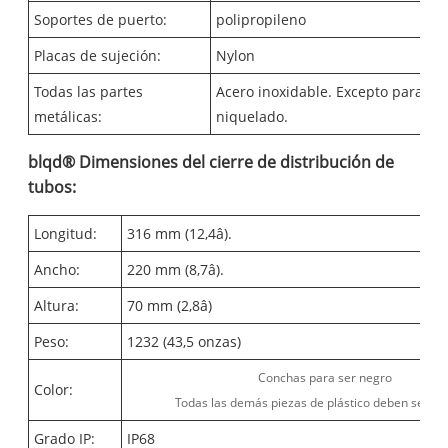
Soportes de puerto
:
polipropileno
Placas de sujeción
:
Nylon
Todas las partes
Acero inoxidable. Excepto para lat
metálicas
:
niquelado.
blqd® Dimensiones del cierre de distribución de
tubos:
Longitud:
316 mm (12,4â).
Ancho:
220 mm (8,7â).
Altura:
70 mm (2,8â)
Peso:
1232 (43,5 onzas)
Conchas para ser negro
Color:
Todas las demás piezas de plástico deben ser ne
Grado IP:
IP68